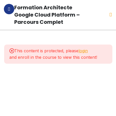
Formation Architecte
Google Cloud Platform –
Parcours Complet
1
Presentation
De Ce Super
This content is protected, please
login
Cours
and enroll in the course to view this content!
1
Les
Concepts
A
Connaitre
10
Présentation
Du Cloud De