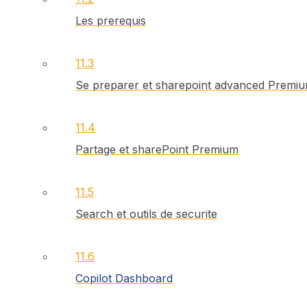
Les prerequis
11.3
Se preparer et sharepoint advanced Premi
11.4
Partage et sharePoint Premium
11.5
Search et outils de securite
11.6
Copilot Dashboard