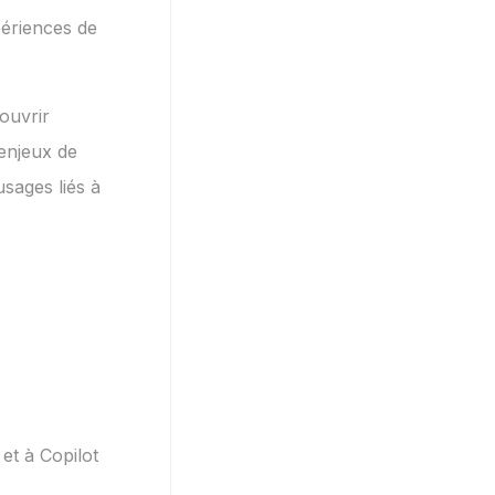
xpériences de
ouvrir
enjeux de
sages liés à
 et à Copilot