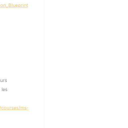
ion_Blueprint
eurs
 les
ch/courses/ms-