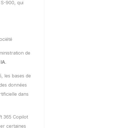
S-900, qui
ociété
inistration de
 IA
.
5, les bases de
e des données
rtificielle dans
 365 Copilot
ser certaines