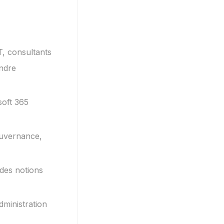
T, consultants
ndre
soft 365
gouvernance,
des notions
dministration