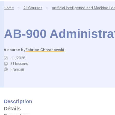
Home
All Courses
Artificial Intelligence and Machine Le
AB-900 Administrat
A course by
Fabrice Chrzanowski
Jul/2026
31
lessons
Français
Description
Détails