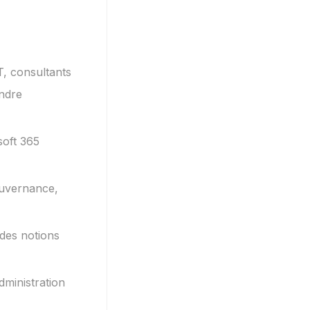
T, consultants
ndre
soft 365
gouvernance,
des notions
dministration