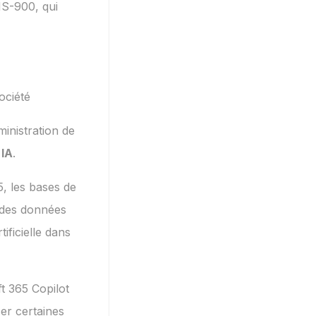
S-900, qui
ociété
inistration de
 IA
.
5, les bases de
e des données
rtificielle dans
 365 Copilot
ser certaines