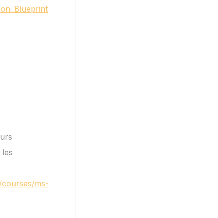
ion_Blueprint
eurs
 les
ch/courses/ms-