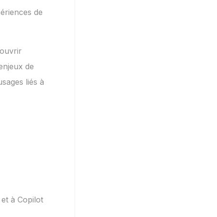
xpériences de
ouvrir
enjeux de
sages liés à
 et à Copilot