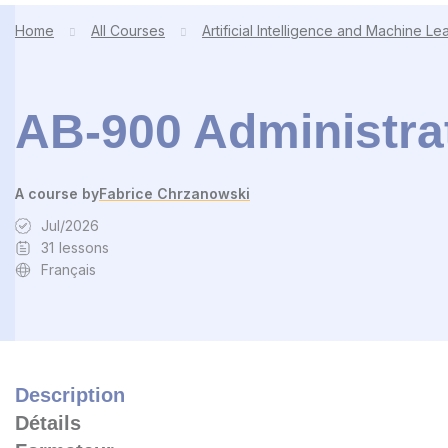
Home
All Courses
Artificial Intelligence and Machine Le
AB-900 Administrat
A course by
Fabrice Chrzanowski
Jul/2026
31
lessons
Français
Description
Détails