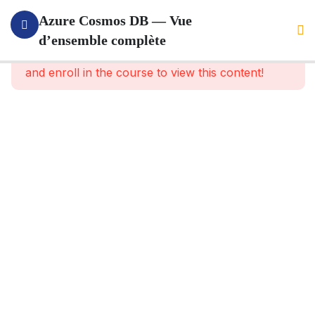
1
Presentation
Azure Cosmos DB — Vue
Du Cours
d’ensemble complète
This content is protected, please
login
and enroll in the course to view this content!
12
Le
Cours
Complet
Que
veut
dire
NoSQL
C’est quoi
CosmosDB