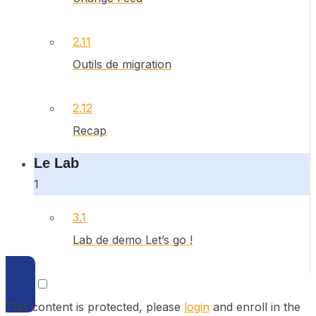
2.11
Outils de migration
2.12
Recap
Le Lab
1
3.1
Lab de demo Let’s go !
This content is protected, please
login
and enroll in the