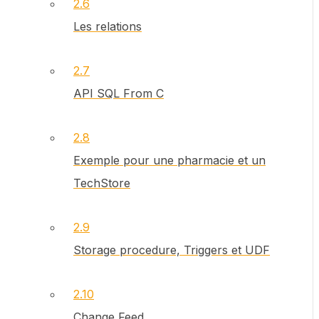
2.6
Les relations
2.7
API SQL From C
2.8
Exemple pour une pharmacie et un
TechStore
2.9
Storage procedure, Triggers et UDF
2.10
Change Feed