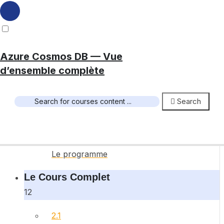
3 Sections
14 Lessons
Durée de vie
Azure Cosmos DB — Vue
d’ensemble complète
Expand all sections
Collapse all sections
Presentation Du Cours
Search
1
1.1
Le programme
Le Cours Complet
12
2.1