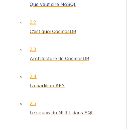
Que veut dire NoSQL
2.2
C’est quoi CosmosDB
2.3
Architecture de CosmosDB
2.4
La partition KEY
2.5
Le soucis du NULL dans SQL