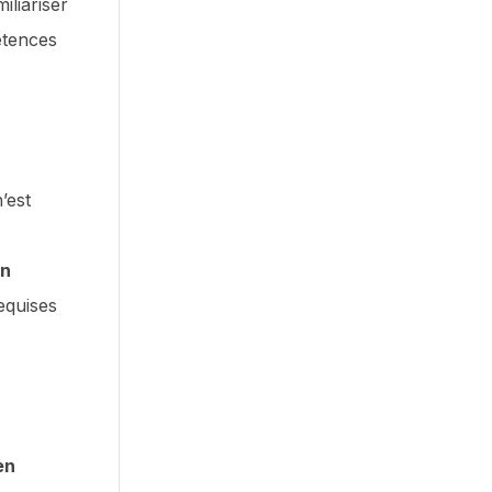
iliariser
étences
’est
un
equises
en