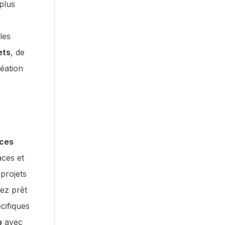
plus
les
ets
, de
réation
ces
aces et
 projets
ez prêt
cifiques
b
avec