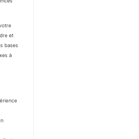
tences
votre
dre et
es bases
exes à
érience
en