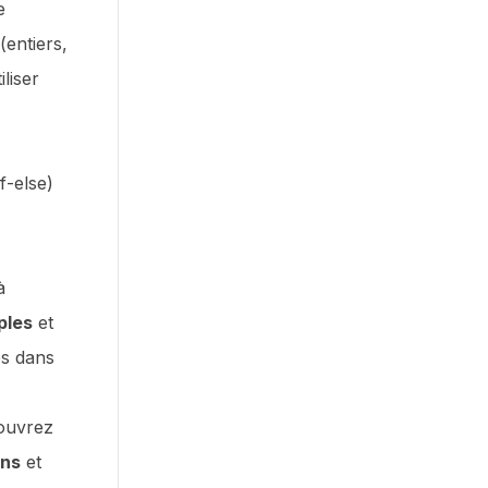
e
(entiers,
liser
f-else)
à
ples
et
es dans
ouvrez
ons
et