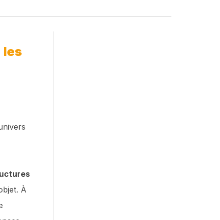
 les
univers
ructures
bjet. À
e