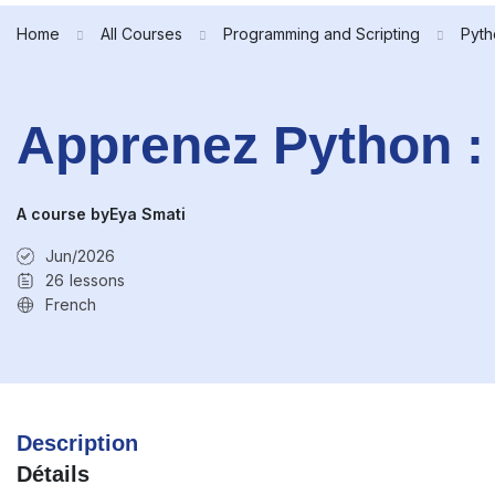
Home
All Courses
Programming and Scripting
Pyth
Apprenez Python :
A course by
Eya Smati
Jun/2026
26
lessons
French
Description
Détails