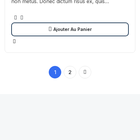
non metus. Donec dictum risus ex, quis
scelerisque turpis sollicitudin at.
Ajouter Au Panier
1
2