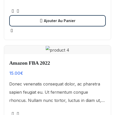
Vestibulum ut scelerisque magna. Aenean in odio
congue,…
Ajouter Au Panier
Amazon FBA 2022
15.00
€
Donec venenatis consequat dolor, ac pharetra
sapien feugiat eu. Ut fermentum congue
rhoncus. Nullam nunc tortor, luctus in diam ut,
tincidunt vulputate quam. Integer eget neque in