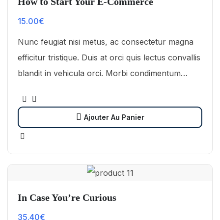
How to Start Your E-Commerce
15.00
€
Nunc feugiat nisi metus, ac consectetur magna
efficitur tristique. Duis at orci quis lectus convallis
blandit in vehicula orci. Morbi condimentum
blandit ex. Suspendisse vehicula feugiat augue,
euismod placerat…
Ajouter Au Panier
In Case You’re Curious
35.40
€