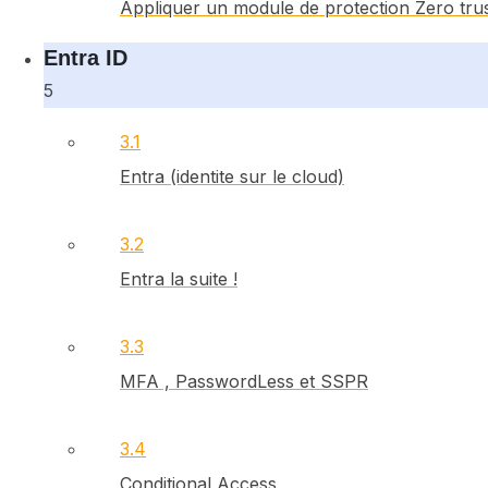
Appliquer un module de protection Zero tru
Entra ID
5
3.1
Entra (identite sur le cloud)
3.2
Entra la suite !
3.3
MFA , PasswordLess et SSPR
3.4
Conditional Access