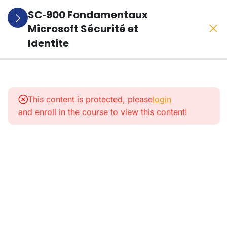
SC‑900 Fondamentaux
Microsoft Sécurité et
Identite
1
Presentation
De La
This content is protected, please
login
Formation
and enroll in the course to view this content!
1
Le
Modele
Zero
Trust
5
Entra
ID