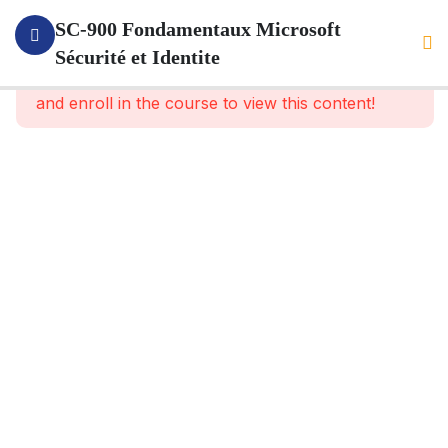
1
Presentation
SC‑900 Fondamentaux Microsoft
De La
Sécurité et Identite
This content is protected, please
login
Formation
and enroll in the course to view this content!
1
Le
Modele
Zero
Trust
5
Entra
ID
4
Securise
Votre
Infrastructure